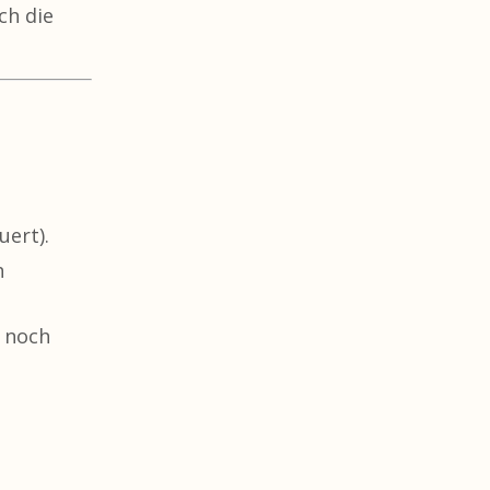
ch die
uert).
h
s noch